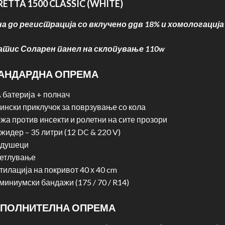
ETTA 1500 CLASSIC (WHITE)
на до регистрација со вклучено ддв 18% и хомологација
атис Соларен панел на склопување 110w
АНДАРДНА ОПРЕМА
А батерија + полнач
пински приклучок за поврзување со кола
жа против инсекти и ролетни на сите прозори
жидер – 35 литри (12 DC & 220 V)
 душеци
етлување
тилација на покривот 40 х 40 cm
миниумски бандажи (175 / 70 / R14)
ПОЛНИТЕЛНА ОПРЕМА