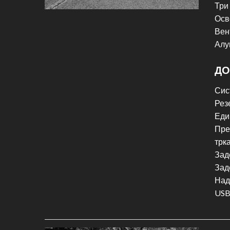
Три
Осв
Вен
Алу
ДО
Сис
Рез
Еди
Пре
трк
Зад
Зад
Над
USB