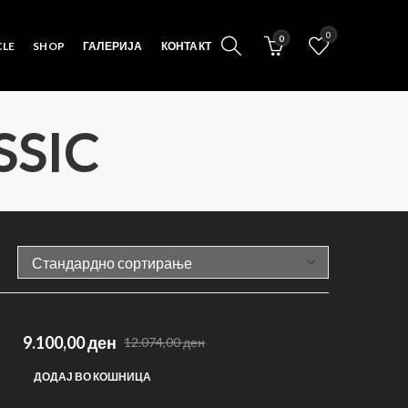
0
0
CLE
SHOP
ГАЛЕРИЈА
КОНТАКТ
SSIC
9.100,00
ден
12.074,00
ден
Original
Current
price
price
ДОДАЈ ВО КОШНИЦА
was:
is: