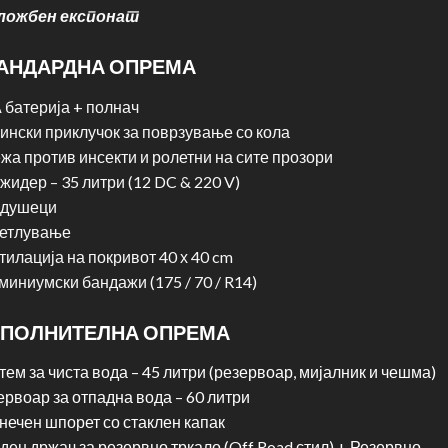
ложбен експонат
АНДАРДНА ОПРЕМА
А батерија + полнач
пински приклучок за поврзување со кола
жа против инсекти и ролетни на сите прозори
жидер – 35 литри (12 DC & 220 V)
 душеци
етлување
тилација на покривот 40 х 40 cm
миниумски бандажи (175 / 70 / R14)
ПОЛНИТЕЛНА ОПРЕМА
тем за чиста вода – 45 литри (резервоар, мијалник и чешма)
ервоар за отпадна вода – 60 литри
нечен шпорет со стаклен капак
ден држач за резервно тркало (Off Road стил) + Резервно