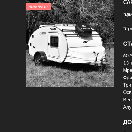
CAR
НЕМА ЛАГЕР
*це
*Гр
СТ
60 
13 
Мре
Фри
Три
Осв
Вен
Алу
ДО