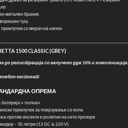
ало
ен метален браник
ворешен туш
 приклучок со мерач на напон
ETTA 1500 CLASSIC (GREY)
на до регистрација со вклучено ддв 18% и хомологација
ложбен експонат
АНДАРДНА ОПРЕМА
А батерија + полнач
пински приклучок за поврзување со кола
жа против инсекти и ролетни на сите прозори
жидер – 35 литри (12 DC & 220 V)