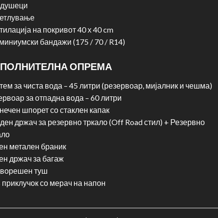
 душеци
етлување
тилација на покривот 40 х 40 cm
миниумски бандажи (175 / 70 / R14)
ПОЛНИТЕЛНА ОПРЕМА
тем за чиста вода – 45 литри (резервоар, мијалник и чешма)
ервоар за отпадна вода – 60 литри
нечен шпорет со стаклен капак
ден држач за резервно тркало (Off Road стил) + Резервно
ало
ен метален браник
ен држач за багаж
ворешен туш
 приклучок со мерач на напон