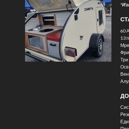
*Из
СТ
60 
13 
Мре
Фри
Три
Осв
Вен
Алу
ДО
Сис
Рез
Еди
Пре