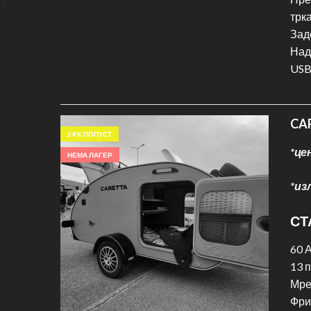
трк
Зад
Над
USB
CAR
24
% ПОПУСТ
*це
НЕМА ЛАГЕР
*из
СТ
60 
13 
Мре
Фри